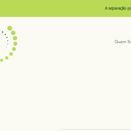
A separação p
Quem S