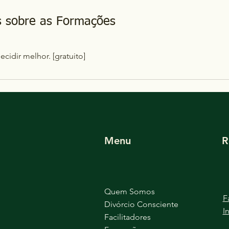
s sobre as Formações
ecidir melhor. [gratuito]
Menu
R
Quem Somos
F
Divórcio Consciente
I
Facilitadores