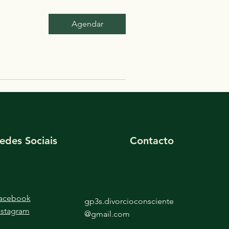
Agendar
edes Sociais
Contacto
acebook
gp3s.divorcioconsciente
nstagram
@gmail.com