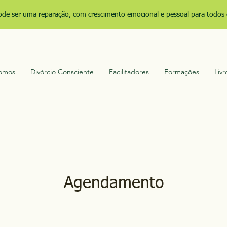
ode ser uma reparação, com crescimento emocional e pessoal para todos 
omos
Divórcio Consciente
Facilitadores
Formações
Livr
Agendamento