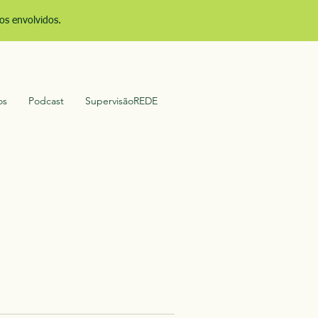
os envolvidos.
os
Podcast
SupervisãoREDE